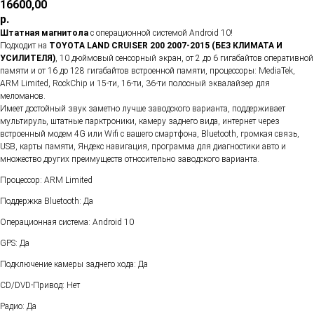
16600,00
р.
Штатная магнитола
с операционной системой Android 10!
Подходит на
TOYOTA LAND CRUISER 200 2007-2015 (БЕЗ КЛИМАТА И
УСИЛИТЕЛЯ)
, 10 дюймовый сенсорный экран, от 2 до 6 гигабайтов оперативной
памяти и от 16 до 128 гигабайтов встроенной памяти, процессоры: MediaTek,
ARM Limited, RockChip и 15-ти, 16-ти, 36-ти полосный эквалайзер для
меломанов.
Имеет достойный звук заметно лучше заводского варианта, поддерживает
мультируль, штатные парктроники, камеру заднего вида, интернет через
встроенный модем 4G или Wifi с вашего смартфона, Bluetooth, громкая связь,
USB, карты памяти, Яндекс навигация, программа для диагностики авто и
множество других преимуществ относительно заводского варианта.
Процессор: ARM Limited
Поддержка Bluetooth: Да
Операционная система: Android 10
GPS: Да
Подключение камеры заднего хода: Да
CD/DVD-Привод: Нет
Радио: Да