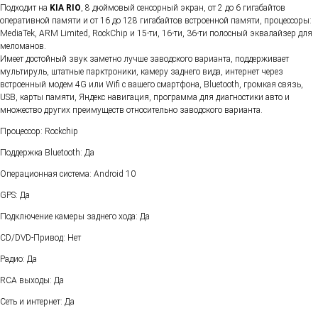
Подходит на
KIA RIO
, 8 дюймовый сенсорный экран, от 2 до 6 гигабайтов
оперативной памяти и от 16 до 128 гигабайтов встроенной памяти, процессоры:
MediaTek, ARM Limited, RockChip и 15-ти, 16-ти, 36-ти полосный эквалайзер для
меломанов.
Имеет достойный звук заметно лучше заводского варианта, поддерживает
мультируль, штатные парктроники, камеру заднего вида, интернет через
встроенный модем 4G или Wifi с вашего смартфона, Bluetooth, громкая связь,
USB, карты памяти, Яндекс навигация, программа для диагностики авто и
множество других преимуществ относительно заводского варианта.
Процессор: Rockchip
Поддержка Bluetooth: Да
Операционная система: Android 10
GPS: Да
Подключение камеры заднего хода: Да
CD/DVD-Привод: Нет
Радио: Да
RCA выходы: Да
Сеть и интернет: Да