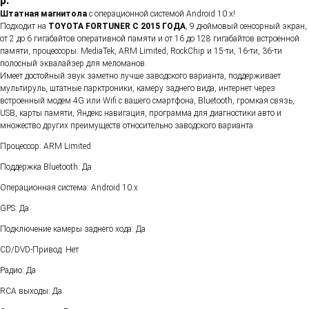
р.
Штатная магнитола
с операционной системой Android 10.х!
Подходит на
TOYOTA FORTUNER С 2015 ГОДА
, 9 дюймовый сенсорный экран,
от 2 до 6 гигабайтов оперативной памяти и от 16 до 128 гигабайтов встроенной
памяти, процессоры: MediaTek, ARM Limited, RockChip и 15-ти, 16-ти, 36-ти
полосный эквалайзер для меломанов.
Имеет достойный звук заметно лучше заводского варианта, поддерживает
мультируль, штатные парктроники, камеру заднего вида, интернет через
встроенный модем 4G или Wifi с вашего смартфона, Bluetooth, громкая связь,
USB, карты памяти, Яндекс навигация, программа для диагностики авто и
множество других преимуществ относительно заводского варианта.
Процессор: ARM Limited
Поддержка Bluetooth: Да
Операционная система: Android 10.х
GPS: Да
Подключение камеры заднего хода: Да
CD/DVD-Привод: Нет
Радио: Да
RCA выходы: Да