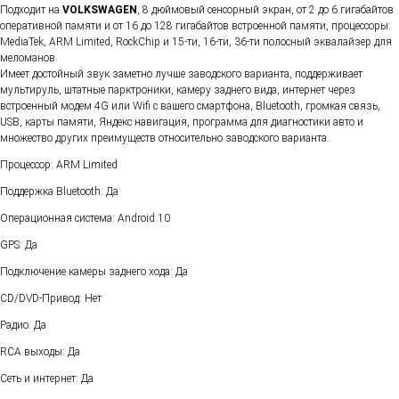
Подходит на
VOLKSWAGEN
, 8 дюймовый сенсорный экран, от 2 до 6 гигабайтов
оперативной памяти и от 16 до 128 гигабайтов встроенной памяти, процессоры:
MediaTek, ARM Limited, RockChip и 15-ти, 16-ти, 36-ти полосный эквалайзер для
меломанов.
Имеет достойный звук заметно лучше заводского варианта, поддерживает
мультируль, штатные парктроники, камеру заднего вида, интернет через
встроенный модем 4G или Wifi с вашего смартфона, Bluetooth, громкая связь,
USB, карты памяти, Яндекс навигация, программа для диагностики авто и
множество других преимуществ относительно заводского варианта.
Процессор: ARM Limited
Поддержка Bluetooth: Да
Операционная система: Android 10
GPS: Да
Подключение камеры заднего хода: Да
CD/DVD-Привод: Нет
Радио: Да
RCA выходы: Да
Сеть и интернет: Да